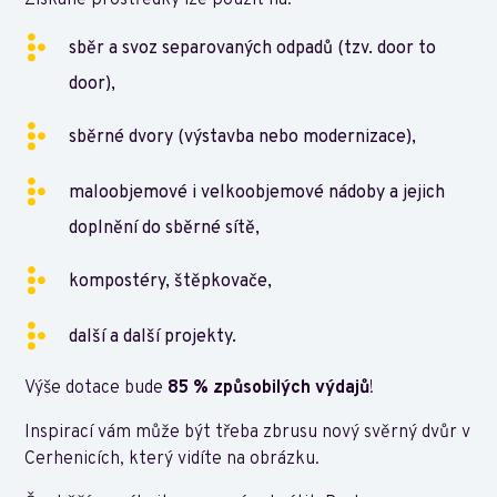
Získané prostředky lze použít na:
sběr a svoz separovaných odpadů (tzv. door to
door),
sběrné dvory (výstavba nebo modernizace),
maloobjemové i velkoobjemové nádoby a jejich
doplnění do sběrné sítě,
kompostéry, štěpkovače,
další a další projekty.
Výše dotace bude
85 % způsobilých výdajů
!
Inspirací vám může být třeba zbrusu nový svěrný dvůr v
Cerhenicích, který vidíte na obrázku.