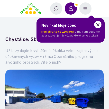
Novinka! Moje obec
Registrujte se ZDARMA
a my vám budeme
zobrazovat jen ty výzvy, které se vás týkají.
Chystá se: Sběr a svoz odpadů (OPŽP)
Už brzy dojde k vyhlášení několika velmi zajímavých a
očekávaných výzev v rámci Operačního programu
životního prostředí. Víte o nich?