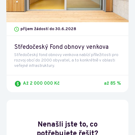
příjem žádostí do 30.6.2028
Středočeský Fond obnovy venkova
Středočeský fond obnovy venkova nabízí příležitosti pro
rozvoj obcí do 2000 obyvatel, a to konkrétně v oblasti
veřejné infrastruktury.
Až 2 000 000 Kč
až 85 %
Nenašli jste to, co
potřebujete řešit?