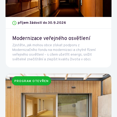
příjem žádostí do 30.9.2026
Modernizace veřejného osvětlení
Zjistěte, jak mohou obce získat podporu z
Modernizačního fondu na modernizaci a chytré řízení
veřejného osvětlení – s cílem ušetřit energii, snížit
světelné znečištění a zlepšit kvalitu života v obci.
PROGRAM OTEVŘEN