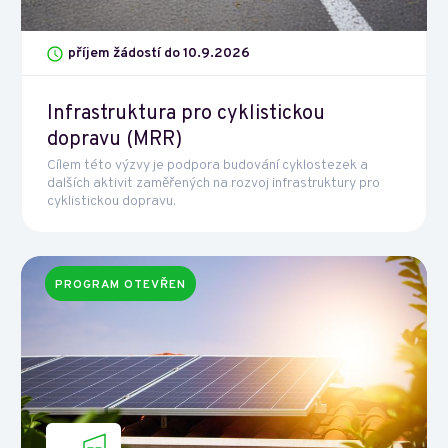
příjem žádostí do 10.9.2026
Infrastruktura pro cyklistickou
dopravu (MRR)
Cílem této výzvy je podpora budování cyklostezek a
dalších aktivit zaměřených na rozvoj infrastruktury pro
cyklistickou dopravu.
PROGRAM OTEVŘEN