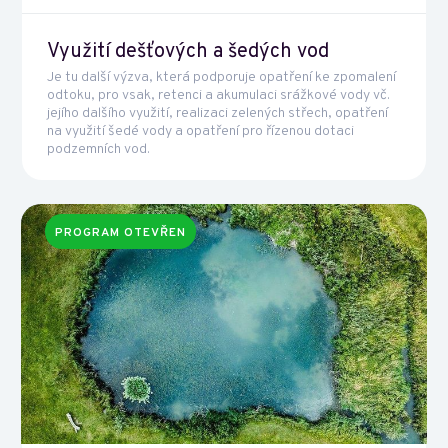
Využití dešťových a šedých vod
Je tu další výzva, která podporuje opatření ke zpomalení
odtoku, pro vsak, retenci a akumulaci srážkové vody vč.
jejího dalšího využití, realizaci zelených střech, opatření
na využití šedé vody a opatření pro řízenou dotaci
podzemních vod.
PROGRAM OTEVŘEN