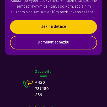
žádosti po výběr dodavatele. Věnujeme se územně
samosprávným celkům, spolkům, sociálním
službám a dalším subjektům neziskového sektoru.
Jak na dotace
Domluvit schůzku
Zavolejte
nám
+420
737 180
259