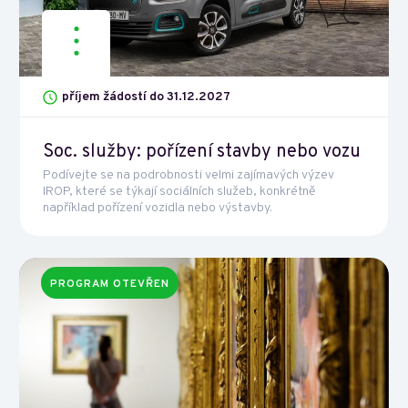
příjem žádostí do 31.12.2027
Soc. služby: pořízení stavby nebo vozu
Podívejte se na podrobnosti velmi zajímavých výzev
IROP, které se týkají sociálních služeb, konkrétně
například pořízení vozidla nebo výstavby.
PROGRAM OTEVŘEN