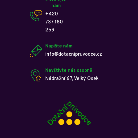
Zavolejte
nám
+420
737 180
259
Napište nám
info@dotacnipruvodce.cz
Navštivte nás osobně
Nádražní 67, Velký Osek