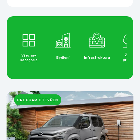
Životní
Všechny
Bydlení
Infrastruktura
prostředí
kategorie
PROGRAM OTEVŘEN