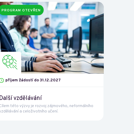
PROGRAM OTEVŘEN
příjem žádostí do 31.12.2027
Další vzdělávání
Cílem této výzvy je rozvoj zájmového, neformálního
vzdělávání a celoživotního učení.