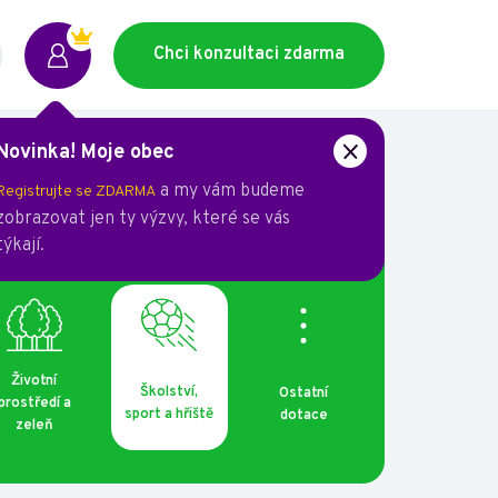
Chci konzultaci zdarma
Novinka! Moje obec
a my vám budeme
Registrujte se ZDARMA
 se na podrobnosti.
zobrazovat jen ty výzvy, které se vás
týkají.
Životní
Školství,
Ostatní
prostředí a
sport a hřiště
dotace
zeleň