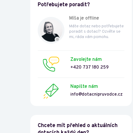
Potřebujete poradit?
Míša je offline
Máte dotaz nebo potřebujete
poradit s dotací? Ozvěte se
mi, ráda vám pomohu.
Zavolejte nám
+420 737 180 259
Napište nám
info@dotacnipruvodce.cz
Chcete mít přehled o aktuálních
dotacích každý den?