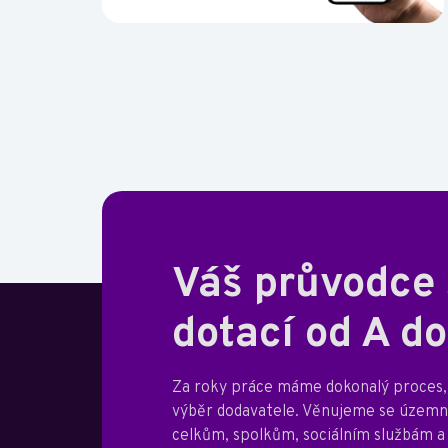
Váš průvodce
dotací od A do
Za roky práce máme dokonalý proces, 
výběr dodavatele. Věnujeme se úze
celkům, spolkům, sociálním službám a