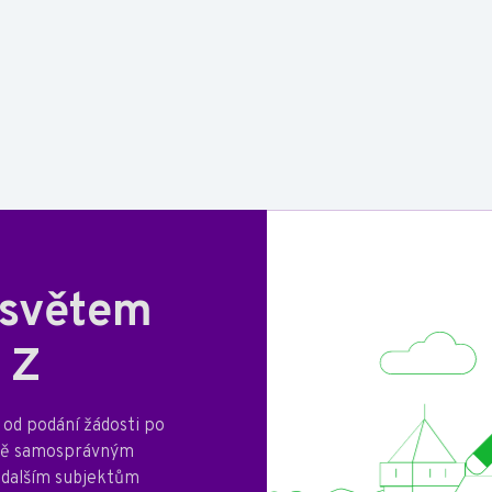
 světem
 Z
od podání žádosti po
mně samosprávným
 dalším subjektům