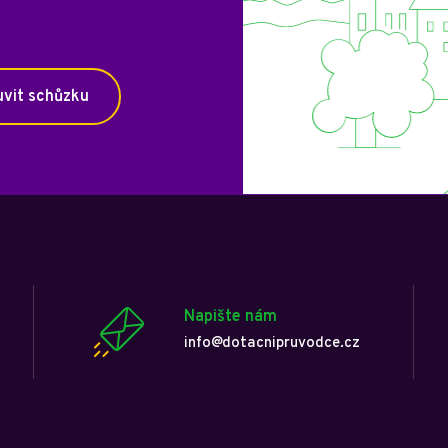
vit schůzku
Napište nám
info@dotacnipruvodce.cz