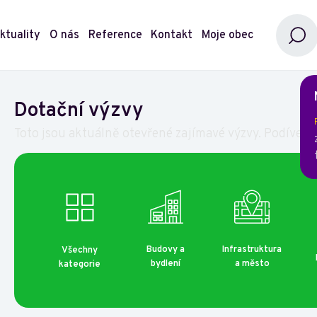
ktuality
O nás
Reference
Kontakt
Moje obec
Dotační výzvy
Toto jsou aktuálně otevřené zajímavé výzvy. Podívejte
Budovy a
Infrastruktura
Všechny
bydlení
a město
kategorie