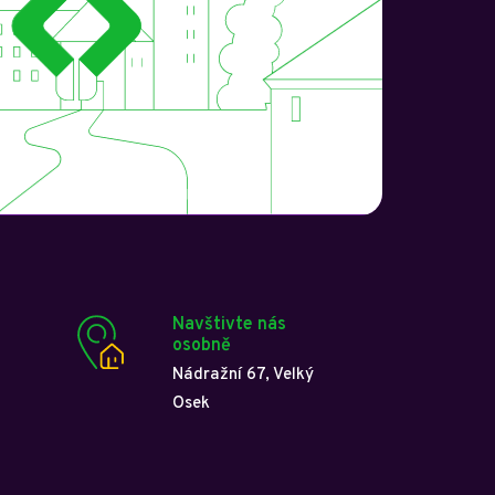
Navštivte nás
osobně
Nádražní 67, Velký
Osek