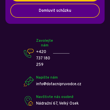
Domluvit schůzku
Zavolejte
nám
+420
737 180
259
Napište nám
info@dotacnipruvodce.cz
Navštivte nás osobně
Nádražní 67, Velký Osek