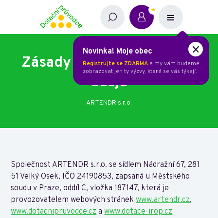
Novinka! Moje obec
Zásady ochrany osobních
Registrujte se ZDARMA
a my vám budeme
zobrazovat jen ty výzvy, které se vás týkají.
údajů
ARTENDR s.r.o.
Společnost ARTENDR s.r.o. se sídlem Nádražní 67, 281
51 Velký Osek, IČO 24190853, zapsaná u Městského
soudu v Praze, oddíl C, vložka 187147, která je
provozovatelem webových stránek
www.artendr.cz
,
www.dotacnipruvodce.cz
a
www.dotace-irop.cz