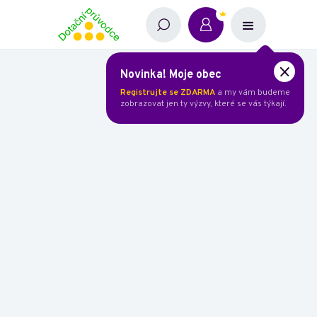
Novinka! Moje obec
Registrujte se ZDARMA
a my vám budeme
zobrazovat jen ty výzvy, které se vás týkají.