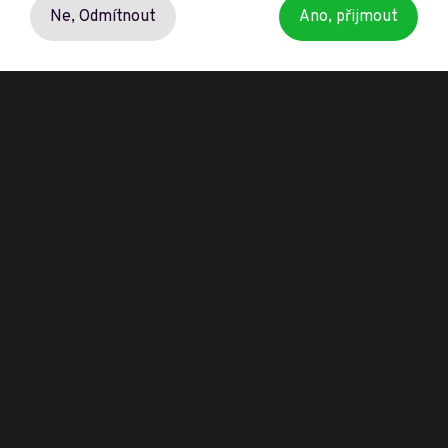
Zásady ochrany osobních údajů
Ne,
Odmítnout
Ano, přijmout
Přeji si odebírat novinky o dotačních výzvách.