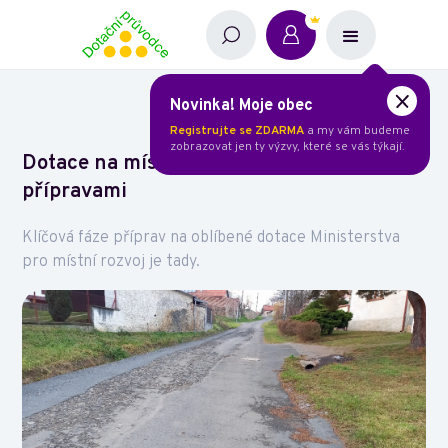
Novinka! Moje obec
Registrujte se ZDARMA
a my vám budeme
zobrazovat jen ty výzvy, které se vás týkají.
Dotace na místní komunikace: začínáme s
přípravami
Klíčová fáze příprav na oblíbené dotace Ministerstva
pro místní rozvoj je tady.