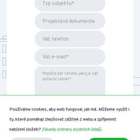
Používáme cookies, aby web fungoval, jak má. Můžeme využít i
ty, které pomáhají zlepšovat zážitek z webu a zpříjemnit
* toto pole je nutné vyplnit
nabízení služeb?
Zásady ochrany osobních údajů
.
Beru na vědomí