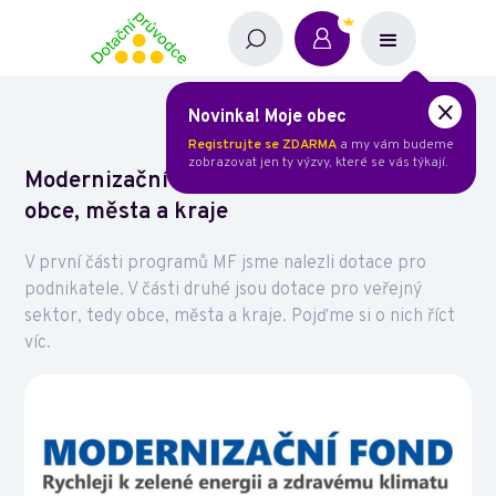
Novinka! Moje obec
Registrujte se ZDARMA
a my vám budeme
zobrazovat jen ty výzvy, které se vás týkají.
Modernizační fond - SFŽP dotace pro
obce, města a kraje
V první části programů MF jsme nalezli dotace pro
podnikatele. V části druhé jsou dotace pro veřejný
sektor, tedy obce, města a kraje. Pojďme si o nich říct
víc.