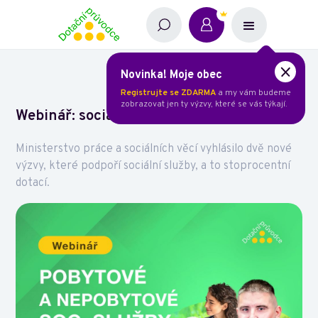
Novinka! Moje obec
Registrujte se ZDARMA
a my vám budeme
zobrazovat jen ty výzvy, které se vás týkají.
Webinář: sociální služby
Ministerstvo práce a sociálních věcí vyhlásilo dvě nové
výzvy, které podpoří sociální služby, a to stoprocentní
dotací.