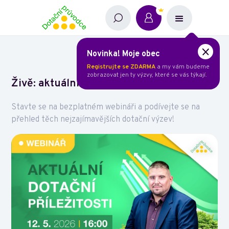
Novinka! Moje obec
Registrujte se ZDARMA
a my vám budeme
zobrazovat jen ty výzvy, které se vás týkají.
Živě: aktuální dotační výzvy
Stavte se na bezplatném webináři a podívejte se na
přehled těch nejzajímavějších dotační výzev!