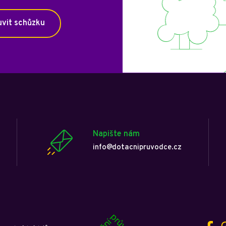
vit schůzku
Napište nám
info@dotacnipruvodce.cz