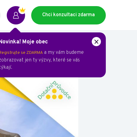
Chci konzultaci zdarma
Novinka! Moje obec
a my vám budeme
Registrujte se ZDARMA
zobrazovat jen ty výzvy, které se vás
veřejné osvětlení.
týkají.