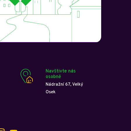
Navštivte nás
osobně
Nádražní 67, Velký
Osek