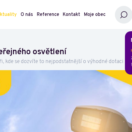
ktuality
O nás
Reference
Kontakt
Moje obec
eřejného osvětlení
, kde se dozvíte to nejpodstatnější o výhodné dotaci na 