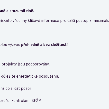
sně a srozumitelně.
získáte všechny klíčové informace pro další postup a maximaliz
celou výzvou
přehledně a bez složitostí
.
é projekty jsou podporovány,
e důležité energetické posouzení),
na co si dát pozor,
 prošel kontrolami SFŽP,