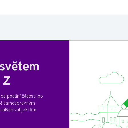
 světem
 Z
od podání žádosti po
mně samosprávným
 dalším subjektům