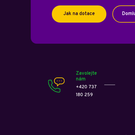
Jak na dotace
Domlu
Zavolejte
nám
+420 737
180 259