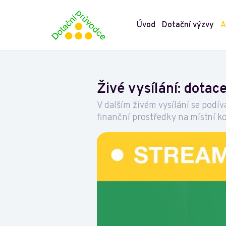
Úvod
Dotační výzvy
A
Živé vysílání: dota
V dalším živém vysílání se podí
finanční prostředky na místní 