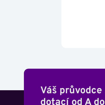
Váš průvodce
dotací od A do