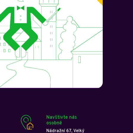
Navštivte nás
osobně
Nádražní 67, Velký