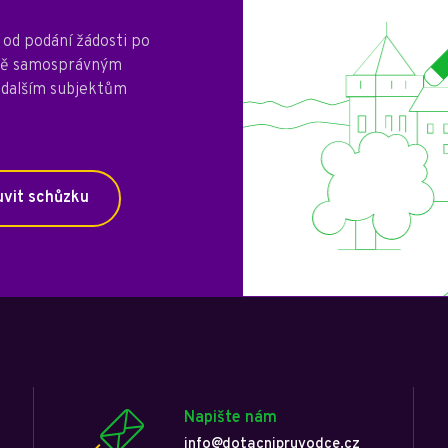
od podání žádosti po
mně samosprávným
 dalším subjektům
vit schůzku
Napište nám
info@dotacnipruvodce.cz