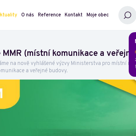
ktuality
O nás
Reference
Kontakt
Moje obec
ce MMR (místní komunikace a veřejn
váme na nově vyhlášené výzvy Ministerstva pro místní roz
komunikace a veřejné budovy.