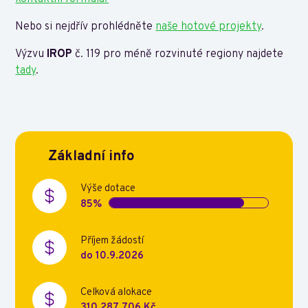
Nebo si nejdřív prohlédněte
naše hotové projekty
.
Výzvu
IROP
č. 119 pro méně rozvinuté regiony najdete
tady
.
Základní info
Výše dotace
85%
Příjem žádostí
do 10.9.2026
Celková alokace
310 287 706 Kč