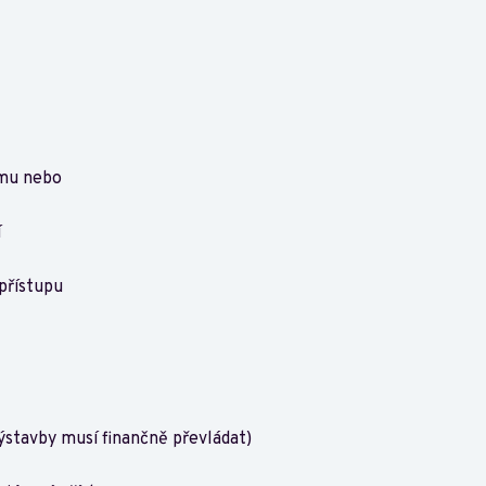
amu nebo
í
přístupu
ýstavby musí finančně převládat)