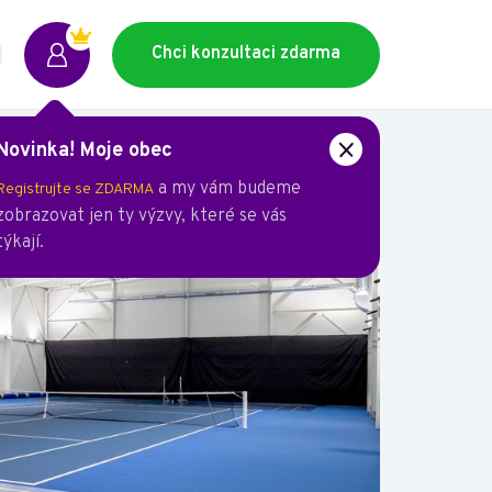
Chci konzultaci zdarma
Novinka! Moje obec
a my vám budeme
Registrujte se ZDARMA
zobrazovat jen ty výzvy, které se vás
týkají.