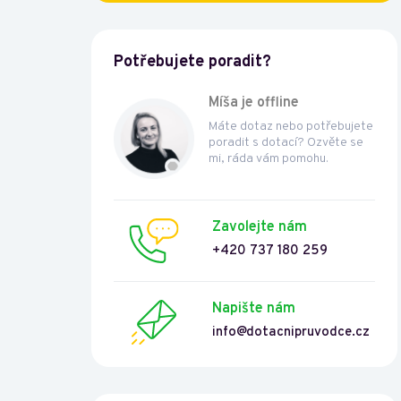
Potřebujete poradit?
Míša je offline
Máte dotaz nebo potřebujete
poradit s dotací? Ozvěte se
mi, ráda vám pomohu.
Zavolejte nám
+420 737 180 259
Napište nám
info@dotacnipruvodce.cz