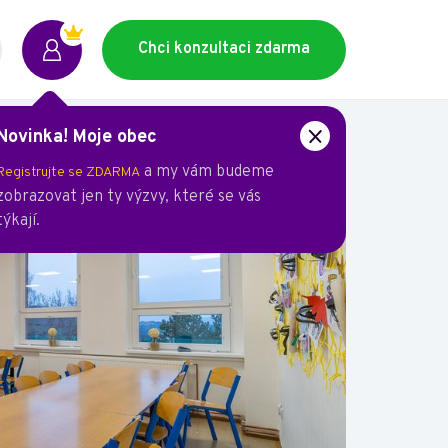
Chci konzultaci zdarma
Novinka! Moje obec
a my vám budeme
Registrujte se ZDARMA
zobrazovat jen ty výzvy, které se vás
týkají.