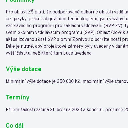
Podmínky
Pro oblast ZŠ platí, že podporované odborné oblasti vzděláv
cizí jazyky, práce s digitálními technologiemi) jsou vázány
vzdělávacího programu pro základní vzdělávání (RVP ZV): Ty
svém Školním vzdělávacím programu (ŠVP). Oblast Člověk a 
aktualizovanou část ŠVP s první Zprávou o udržitelnosti pro
Dále je nutné, aby projektové záměry byly uvedeny v daném
vyšší částku, než která tam bude uvedena.
Výše dotace
Minimální výše dotace je 350 000 Kč, maximální výše stano
Termíny
Příjem žádostí začíná 21. března 2023 a končí 31. prosince 20
Co dál