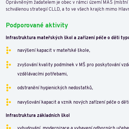
Oprávněným žadatelem je obec v rámci území MAS (místní ak
schválenou strategií CLLD, a to ve všech krajích mimo Hlav
Podporované aktivity
Infrastruktura mateřských škol a zařízení péče o děti ty
navýšení kapacit v mateřské škole,
zvyšování kvality podmínek v MŠ pro poskytování vzdě
vzdělávacími potřebami,
odstranění hygienických nedostatků,
navyšování kapacit a vznik nových zařízení péče o dět
Infrastruktura základních škol
vybudování, modernizace a vybavení odborných učeben