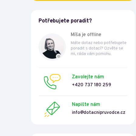
Potřebujete poradit?
Míša je offline
Máte dotaz nebo potřebujete
poradit s dotací? Ozvěte se
mi, ráda vám pomohu.
Zavolejte nám
+420 737 180 259
Napište nám
info@dotacnipruvodce.cz