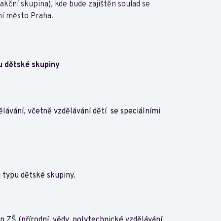
ční skupina), kde bude zajištěn soulad se
ní město Praha.
pu dětské skupiny
lávání, včetně vzdělávání dětí se speciálními
i typu dětské skupiny.
 ZŠ (přírodní vědy, polytechnické vzdělávání,