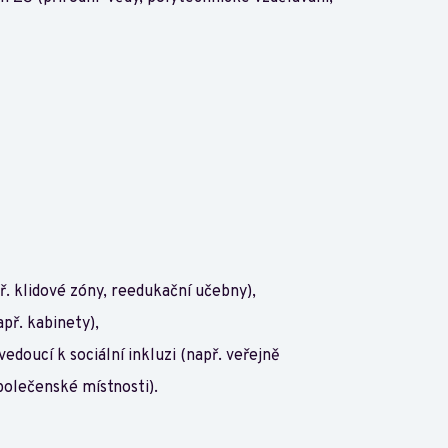
ř. klidové zóny, reedukační učebny),
př. kabinety),
vedoucí k sociální inkluzi (např. veřejně
polečenské místnosti).