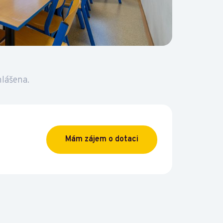
hlášena.
Mám zájem o dotaci