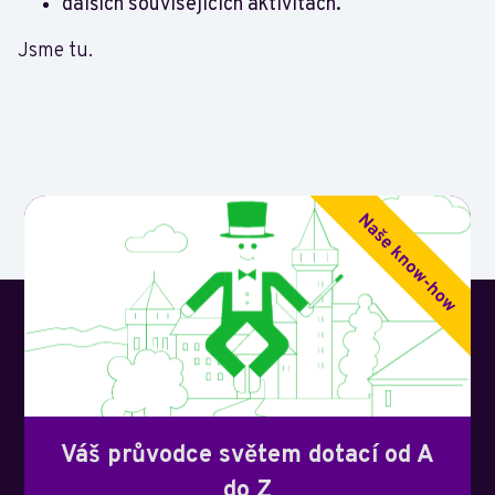
dalších souvisejících aktivitách.
Jsme tu.
Váš průvodce světem dotací od A
do Z