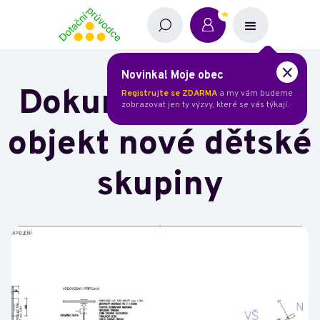
Novinka! Moje obec
Dokumentace pro
Registrujte se ZDARMA
a my vám budeme
zobrazovat jen ty výzvy, které se vás týkají.
objekt nové dětské
skupiny