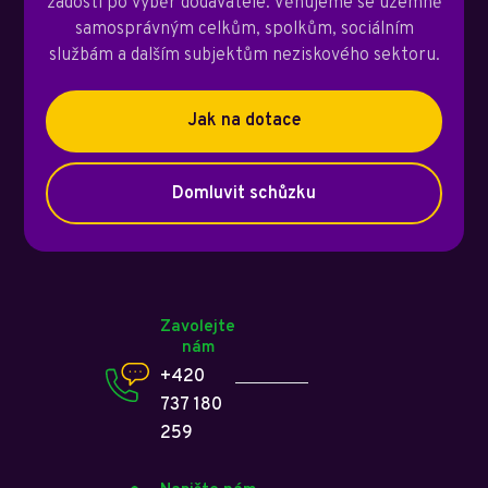
žádosti po výběr dodavatele. Věnujeme se územně
samosprávným celkům, spolkům, sociálním
službám a dalším subjektům neziskového sektoru.
Jak na dotace
Domluvit schůzku
Zavolejte
nám
+420
737 180
259