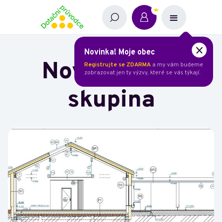
Novinka! Moje obec
Nová dětská
Registrujte se ZDARMA
a my vám budeme
zobrazovat jen ty výzvy, které se vás týkají.
skupina