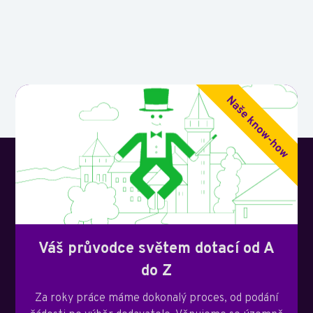
Váš průvodce světem dotací od A
do Z
Za roky práce máme dokonalý proces, od podání