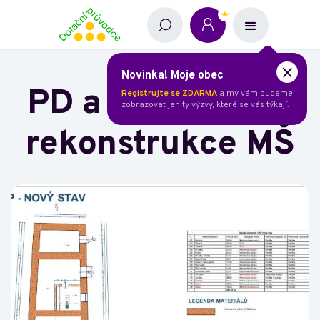
Novinka! Moje obec
PD a inženýring:
Registrujte se ZDARMA
a my vám budeme
zobrazovat jen ty výzvy, které se vás týkají.
rekonstrukce MŠ