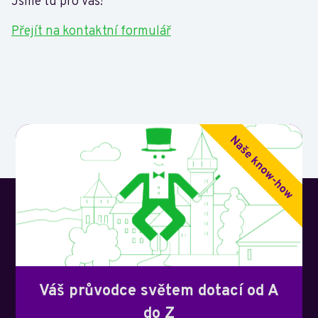
Jsme tu pro vás!
Přejít na kontaktní formulář
Váš průvodce světem dotací od A
do Z