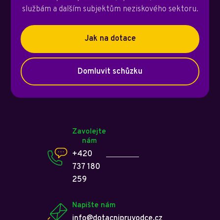
službám a dalším subjektům neziskového sektoru.
Jak na dotace
Domluvit schůzku
Zavolejte
nám
+420
737 180
259
Napište nám
info@dotacnipruvodce.cz