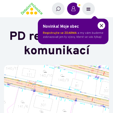
Novinka! Moje obec
PD rekonstrukce
Registrujte se ZDARMA
a my vám budeme
zobrazovat jen ty výzvy, které se vás týkají.
komunikací