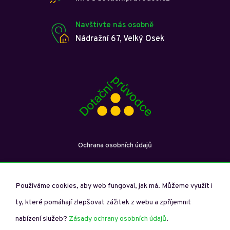
Navštivte nás osobně
Nádražní 67, Velký Osek
Ochrana osobních údajů
Používáme cookies, aby web fungoval, jak má. Můžeme využít i
ty, které pomáhají zlepšovat zážitek z webu a zpříjemnit
Dotační průvodce © Copyright 2026. Všechna práva vyhrazena.
nabízení služeb?
Zásady ochrany osobních údajů
.