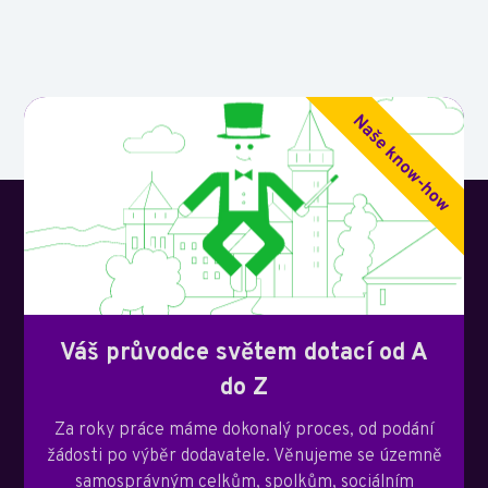
Váš průvodce světem dotací od A
do Z
Za roky práce máme dokonalý proces, od podání
žádosti po výběr dodavatele. Věnujeme se územně
samosprávným celkům, spolkům, sociálním