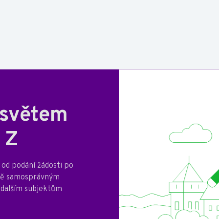
 světem
 Z
od podání žádosti po
mně samosprávným
 dalším subjektům