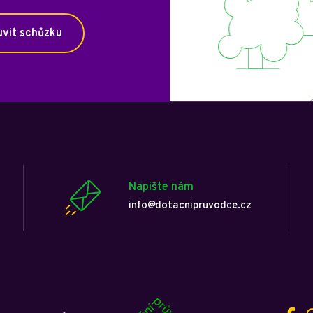
vit schůzku
Napište nám
info@dotacnipruvodce.cz