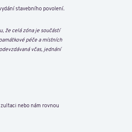
 vydání stavebního povolení.
, že celá zóna je součástí
památkové péče a místních
a odevzdávaná včas, jednání
nzultaci nebo nám rovnou