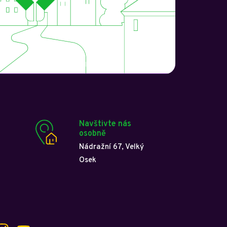
Navštivte nás
osobně
Nádražní 67, Velký
Osek