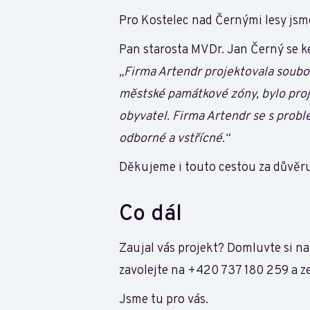
Pro Kostelec nad Černými lesy jsme
Pan starosta MVDr. Jan Černý se ke
„Firma Artendr projektovala soubor
městské památkové zóny, bylo pro
obyvatel. Firma Artendr se s probl
odborné a vstřícné.“
Děkujeme i touto cestou za důvěru
Co dál
Zaujal vás projekt? Domluvte si 
zavolejte na +420 737 180 259 a ze
Jsme tu pro vás.