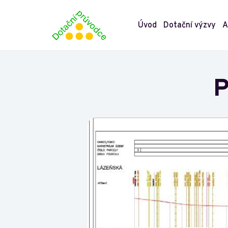
Úvod
Dotační výzvy
A
P