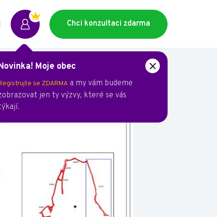
Chci konzultaci zdarma
Novinka! Moje obec
ic
a my vám budeme
Registrujte se ZDARMA
zobrazovat jen ty výzvy, které se vás
týkají.