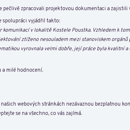
 pečlivě zpracovali projektovou dokumentaci a zajistili
 spolupráci vyjádřil takto:
 komunikací v lokalitě Kostele Poustka. Vzhledem k tomu
jektování ztíženo nesouladem mezi stanoviskem orgánů 
ematikou vyrovnala velmi dobře, její práce byla kvalitní 
 a milé hodnocení.
na našich webových stránkách nezávaznou bezplatnou ko
ptejte se na všechno, co vás zajímá.