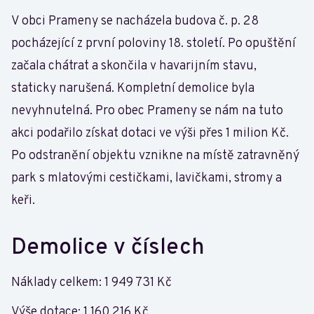
V obci Prameny se nacházela budova č. p. 28
pocházející z první poloviny 18. století. Po opuštění
začala chátrat a skončila v havarijním stavu,
staticky narušená. Kompletní demolice byla
nevyhnutelná. Pro obec Prameny se nám na tuto
akci podařilo získat dotaci ve výši přes 1 milion Kč.
Po odstranění objektu vznikne na místě zatravněný
park s mlatovými cestičkami, lavičkami, stromy a
keři.
Demolice v číslech
Náklady celkem: 1 949 731 Kč
Výše dotace: 1 160 216 Kč