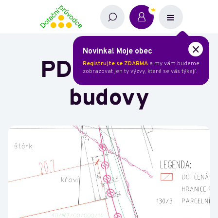
Novinka! Moje obec
PD demolice
Registrujte se ZDARMA
a my vám budeme
zobrazovat jen ty výzvy, které se vás týkají.
budovy