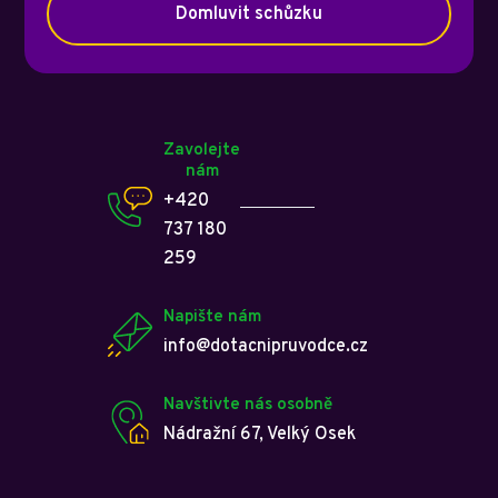
Domluvit schůzku
Zavolejte
nám
+420
737 180
259
Napište nám
info@dotacnipruvodce.cz
Navštivte nás osobně
Nádražní 67, Velký Osek