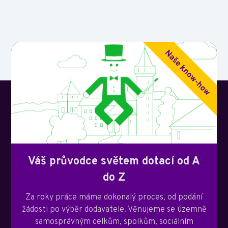
Váš průvodce světem dotací od A
do Z
Za roky práce máme dokonalý proces, od podání
žádosti po výběr dodavatele. Věnujeme se územně
samosprávným celkům, spolkům, sociálním