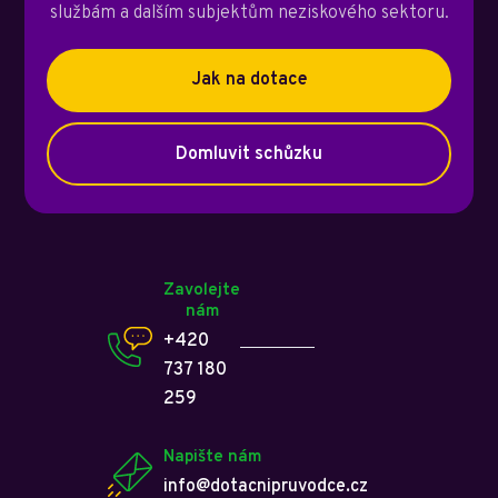
službám a dalším subjektům neziskového sektoru.
Jak na dotace
Domluvit schůzku
Zavolejte
nám
+420
737 180
259
Napište nám
info@dotacnipruvodce.cz