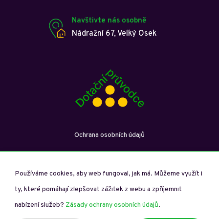
Navštivte nás osobně
Nádražní 67, Velký Osek
Ochrana osobních údajů
Používáme cookies, aby web fungoval, jak má. Můžeme využít i
ty, které pomáhají zlepšovat zážitek z webu a zpříjemnit
Dotační průvodce © Copyright 2026. Všechna práva vyhrazena.
nabízení služeb?
Zásady ochrany osobních údajů
.
Spravuje studio
Vytvořilo digitální studio