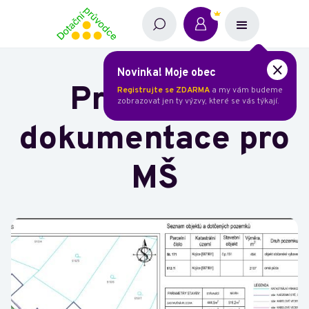
Novinka! Moje obec
Projektová
Registrujte se ZDARMA
a my vám budeme
zobrazovat jen ty výzvy, které se vás týkají.
dokumentace pro
MŠ