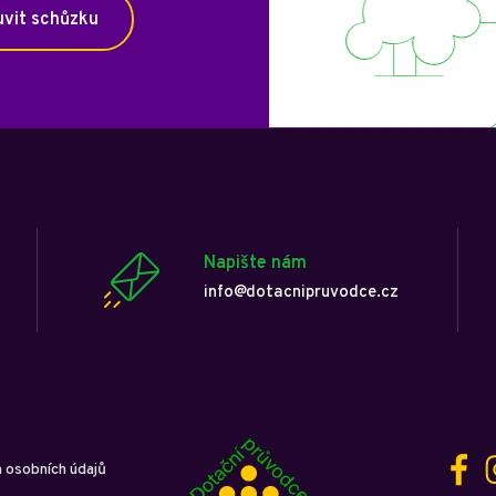
vit schůzku
Napište nám
info@dotacnipruvodce.cz
 osobních údajů