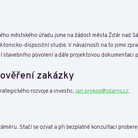
lého městského úřadu jsme na žádost města Žďár nad Sáz
ktonicko-dispoziční studie. V návaznosti na to jsme zp
ní stavebního povolení a dále projektovou dokumentaci p
 ověření zakázky
rategického rozvoje a investic,
jan.prokop@zdarns.cz
.
měru. Stačí se ozvat a při bezplatné konzultaci probere