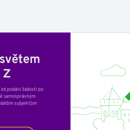
 světem
 Z
od podání žádosti po
mně samosprávným
 dalším subjektům