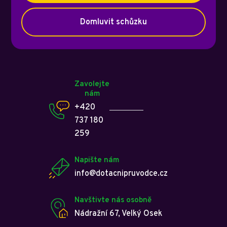
Domluvit schůzku
Zavolejte
nám
+420
737 180
259
Napište nám
info@dotacnipruvodce.cz
Navštivte nás osobně
Nádražní 67, Velký Osek