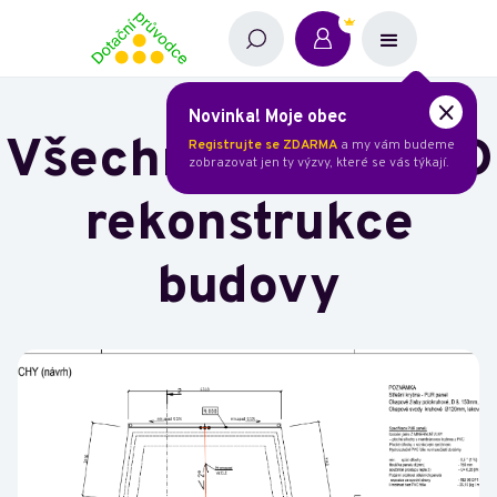
Novinka! Moje obec
Všechny stupně PD
Registrujte se ZDARMA
a my vám budeme
zobrazovat jen ty výzvy, které se vás týkají.
rekonstrukce
budovy