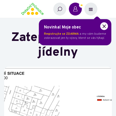
Novinka! Moje obec
Zateplení školní
Registrujte se ZDARMA
a my vám budeme
zobrazovat jen ty výzvy, které se vás týkají.
jídelny