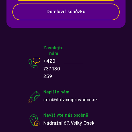
Domluvit schůzku
Zavolejte
nám
+420
737 180
259
Napište nám
info@dotacnipruvodce.cz
Navštivte nás osobně
Nádražní 67, Velký Osek