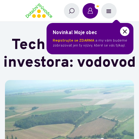
Novinka! Moje obec
Technický dozor
Registrujte se ZDARMA
a my vám budeme
zobrazovat jen ty výzvy, které se vás týkají.
investora: vodovod