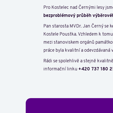
Pro Kostelec nad Černými lesy jsme 
bezproblémový průběh výběrovéh
Pan starosta MVDr. Jan Černý se ke
Kostele Poustka. Vzhledem k tomu,
mezi stanoviskem orgánů památkové
práce byla kvalitní a odevzdávaná 
Rádi se spolehlivě a stejně kvalit
informační linku
+420 737 180 2