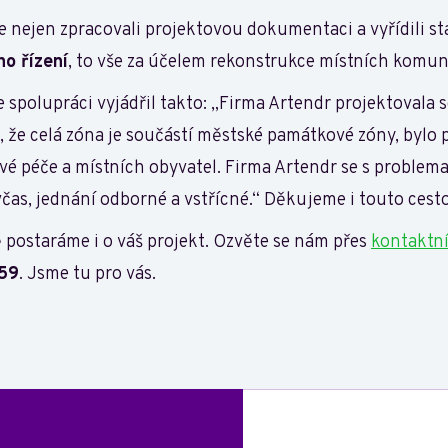
nejen zpracovali projektovou dokumentaci a vyřídili stav
o řízení
, to vše za účelem rekonstrukce místních komun
 spolupráci vyjádřil takto: „Firma Artendr projektovala 
 že celá zóna je součástí městské památkové zóny, bylo
 péče a místních obyvatel. Firma Artendr se s problemat
včas, jednání odborné a vstřícné.“ Děkujeme i touto cest
ně postaráme i o váš projekt. Ozvěte se nám přes
kontaktní
59
. Jsme tu pro vás.