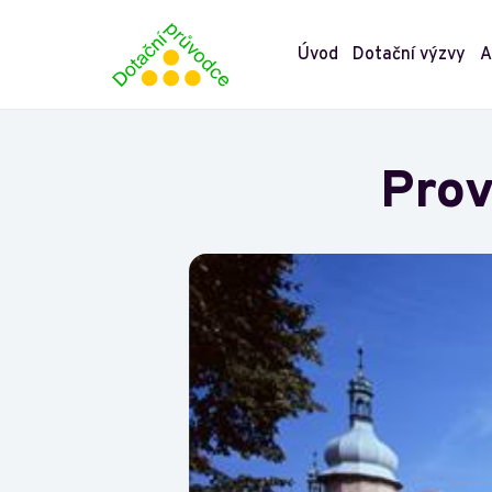
Úvod
Dotační výzvy
A
Prov