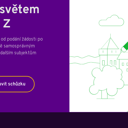
 světem
 Z
od podání žádosti po
mně samosprávným
 dalším subjektům
vit schůzku