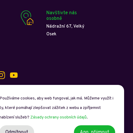
Navštivte nás
osobně
Nádražní 67, Velký
Osek
Používáme cookies, aby web fungoval, jak má. Můžeme využít i
ty, které pomáhají zlepšovat zážitek z webu a zpříjemnit
o
Spravuje studio
Debono.cz
nabízení služeb?
Zásady ochrany osobních údajů
.
Odmítnout
Ano, přijmout