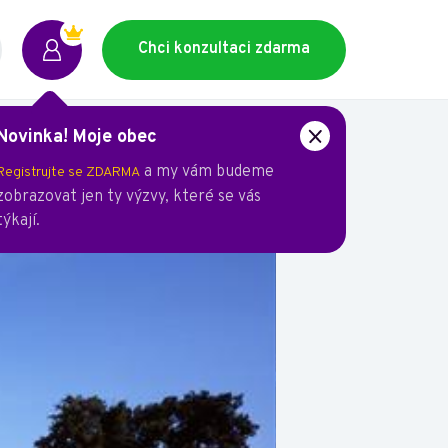
Chci konzultaci zdarma
Novinka! Moje obec
ízení
a my vám budeme
Registrujte se ZDARMA
zobrazovat jen ty výzvy, které se vás
týkají.