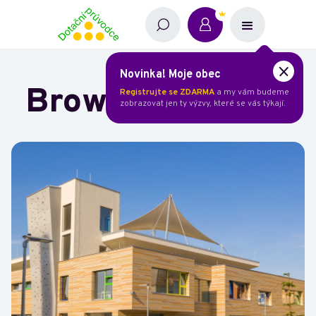
Novinka! Moje obec
Brownfield Perla
Registrujte se ZDARMA
a my vám budeme
zobrazovat jen ty výzvy, které se vás týkají.