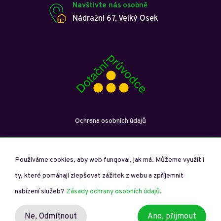
Navštivte nás osobně
Nádražní 67, Velký Osek
Ochrana osobních údajů
Používáme cookies, aby web fungoval, jak má. Můžeme využít i
ty, které pomáhají zlepšovat zážitek z webu a zpříjemnit
Dotační průvodce © Copyright 2026. Všechna práva vyhrazena.
nabízení služeb?
Zásady ochrany osobních údajů
.
Spravuje studio
Vytvořilo digitální studio
Ne,
Odmítnout
Ano, přijmout
Debono.cz