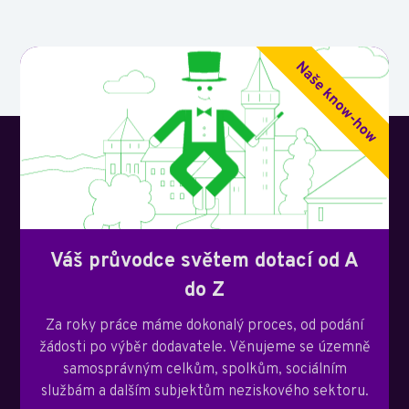
Váš průvodce světem dotací od A
do Z
Za roky práce máme dokonalý proces, od podání
žádosti po výběr dodavatele. Věnujeme se územně
samosprávným celkům, spolkům, sociálním
službám a dalším subjektům neziskového sektoru.