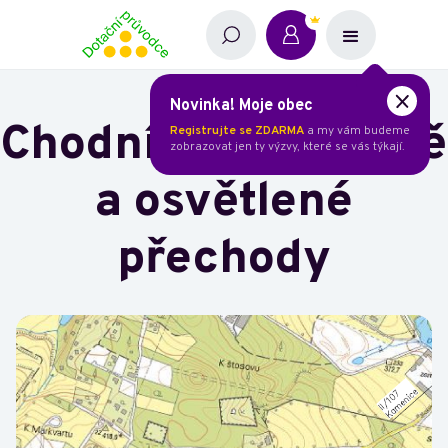
Novinka! Moje obec
Chodník, nástupiště
Registrujte se ZDARMA
a my vám budeme
zobrazovat jen ty výzvy, které se vás týkají.
a osvětlené
přechody