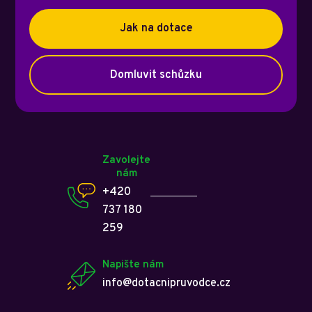
Jak na dotace
Domluvit schůzku
Zavolejte
nám
+420
737 180
259
Napište nám
info@dotacnipruvodce.cz