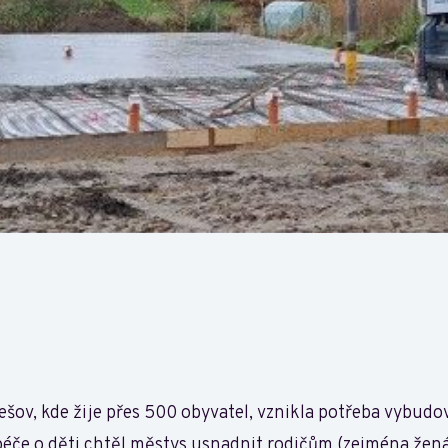
šov, kde žije přes 500 obyvatel, vznikla potřeba vybudo
péče o děti chtěl městys usnadnit rodičům (zejména žená