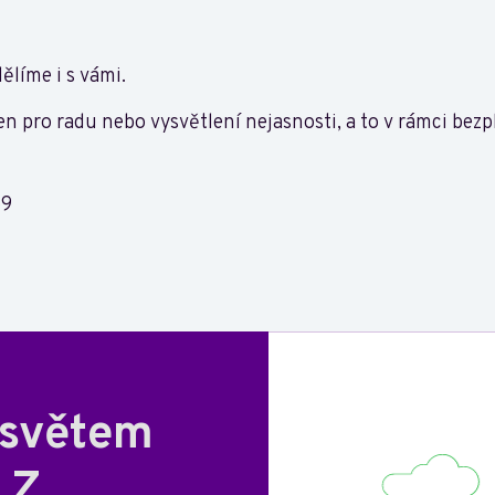
ělíme i s vámi.
en pro radu nebo vysvětlení nejasnosti, a to v rámci bez
59
 světem
 Z