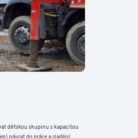
vat dětskou skupinu s kapacitou
m) návrat do práce a sladění