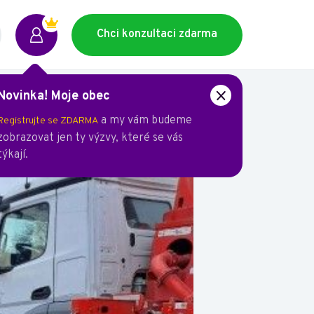
Chci konzultaci zdarma
Novinka! Moje obec
ysi
a my vám budeme
Registrujte se ZDARMA
zobrazovat jen ty výzvy, které se vás
týkají.