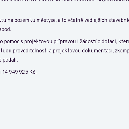
tu na pozemku městyse, a to včetně vedlejších stavební
apod.
o pomoc s projektovou přípravou i žádostí o dotaci, která
li studii proveditelnosti a projektovou dokumentaci, zko
 podali.
i 14 949 925 Kč.