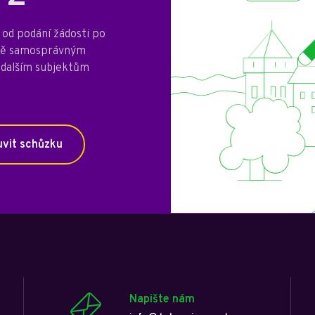
od podání žádosti po
mně samosprávným
 dalším subjektům
vit schůzku
Napište nám