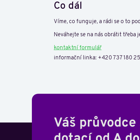
Co dál
Víme, co funguje, a rádi se o to pod
Neváhejte se na nás obrátit třeba j
kontaktní formulář
informační linka: +420 737 180 2
Váš průvodce
dotací od A do