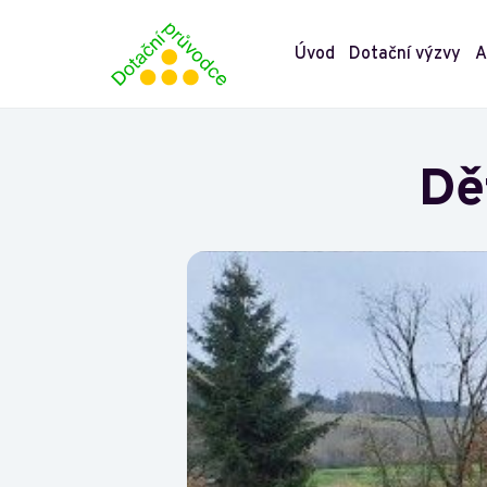
Úvod
Dotační výzvy
A
Dě