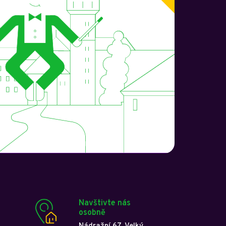
Navštivte nás
osobně