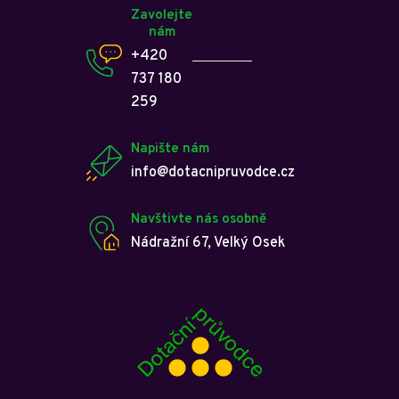
Zavolejte
nám
+420
737 180
259
Napište nám
info@dotacnipruvodce.cz
Navštivte nás osobně
Nádražní 67, Velký Osek