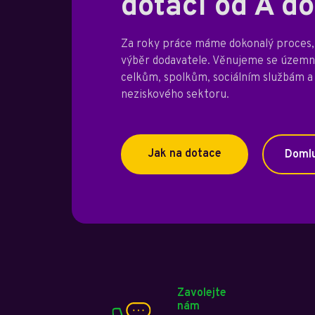
dotací od A do
Za roky práce máme dokonalý proces, 
výběr dodavatele. Věnujeme se úze
celkům, spolkům, sociálním službám a
neziskového sektoru.
Jak na dotace
Domlu
Zavolejte
nám