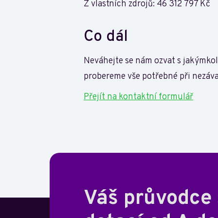
Z vlastních zdrojů: 46 312 797 Kč
Co dál
Neváhejte se nám ozvat s jakýmkol
probereme vše potřebné při nezávaz
Přejít na kontaktní formulář
Váš průvodce