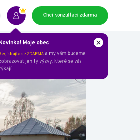
Chci konzultaci zdarma
Novinka! Moje obec
a my vám budeme
Registrujte se ZDARMA
zobrazovat jen ty výzvy, které se vás
týkají.