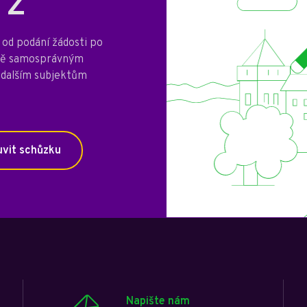
 Z
od podání žádosti po
mně samosprávným
 dalším subjektům
vit schůzku
Napište nám