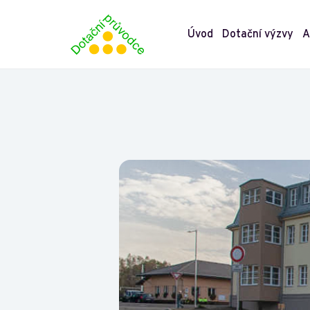
Úvod
Dotační výzvy
A