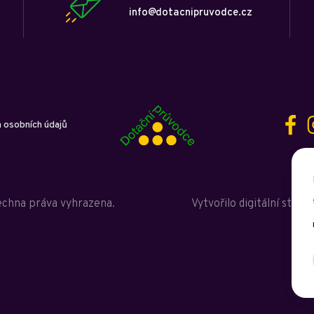
info@dotacnipruvodce.cz
 osobních údajů
echna práva vyhrazena.
Vytvořilo digitální studi