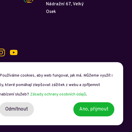
Nádražní 67, Velký
Osek
Používáme cookies, aby web fungoval, jak má. Můžeme využít i
ty, které pomáhají zlepšovat zážitek z webu a zpříjemnit
o
Spravuje studio
Debono.cz
nabízení služeb?
Zásady ochrany osobních údajů
.
Odmítnout
Ano, přijmout