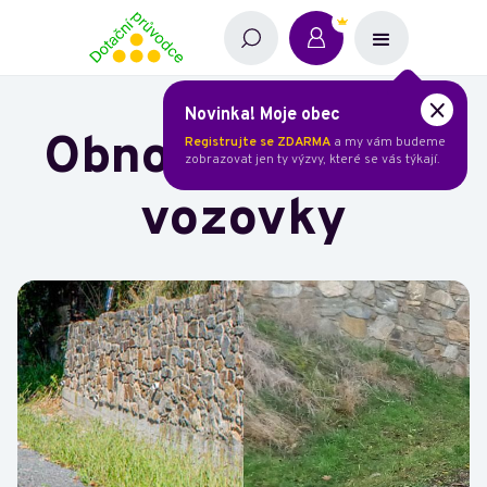
Novinka! Moje obec
Obnova povrchu
Registrujte se ZDARMA
a my vám budeme
zobrazovat jen ty výzvy, které se vás týkají.
vozovky