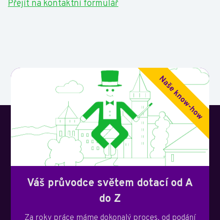
Přejít na kontaktní formulář
Váš průvodce světem dotací od A
do Z
Za roky práce máme dokonalý proces, od podání