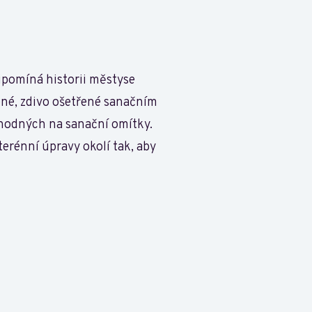
řipomíná historii městyse
ené, zdivo ošetřené sanačním
vhodných na sanační omítky.
erénní úpravy okolí tak, aby