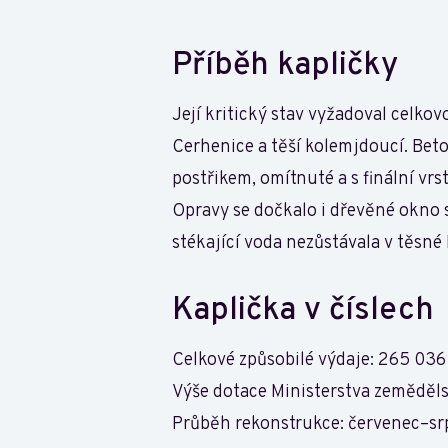
Příběh kapličky
Její kritický stav vyžadoval celko
Cerhenice a těší kolemjdoucí. Bet
postřikem, omítnuté a s finální v
Opravy se dočkalo i dřevěné okno 
stékající voda nezůstávala v těsné 
Kaplička v číslech
Celkové způsobilé výdaje: 265 036
Výše dotace Ministerstva zeměděls
Průběh rekonstrukce: červenec–s