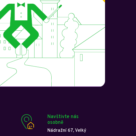
Navštivte nás
osobně
Nádražní 67, Velký