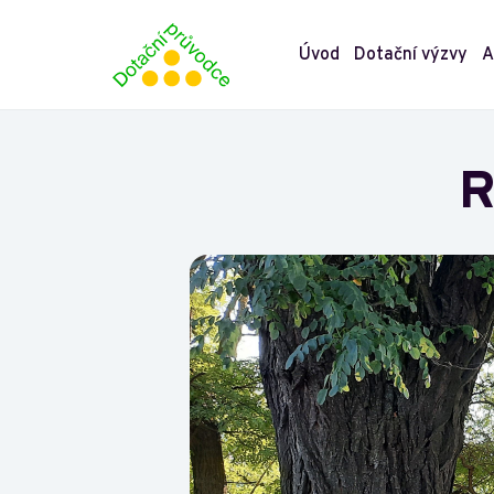
Úvod
Dotační výzvy
A
R