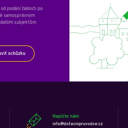
od podání žádosti po
mně samosprávným
 dalším subjektům
vit schůzku
Napište nám
info@dotacnipruvodce.cz