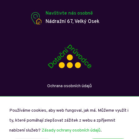
Navštivte nás osobně
Nádražní 67, Velký Osek
Ochrana osobních údajů
Používáme cookies, aby web fungoval, jak má. Můžeme využít i
ty, které pomáhají zlepšovat zážitek z webu a zpříjemnit
Dotační průvodce © Copyright 2026. Všechna práva vyhrazena.
nabízení služeb?
Zásady ochrany osobních údajů
.
Spravuje studio
Vytvořilo digitální studio