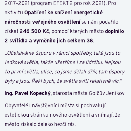
2017–2021 (program EFEKT 2 pro rok 2021). Pro
aktivitu
Opatření ke snížení energetické
náročnosti veřejného osvětlení
se nám podařilo
získat
246 500 Kč
, pomocí kterých město
doplnilo
2 svítidla a vyměnilo jich celkem 38
.
„Očekáváme úsporu v rámci spotřeby, také jsou to
ledková světla, takže ušetříme i za údržbu. Nejsou
to první světla, ulice, co jsme dělali dřív, tam úspory
byly a jsou. Řekl bych, že světla svítí relativně víc.“
Ing. Pavel Kopecký
, starosta města Golčův Jeníkov
Obyvatelé i návštěvníci města si pochvalují
estetickou stránku nového osvětlení a vnímají, že
město získalo daleko hezčí ráz.