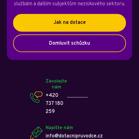
službám a dalším subjektům neziskového sektoru.
Jak na dotace
Domluvit schůzku
Zavolejte
nám
+420
737 180
259
Napište nám
info@dotacnipruvodce.cz