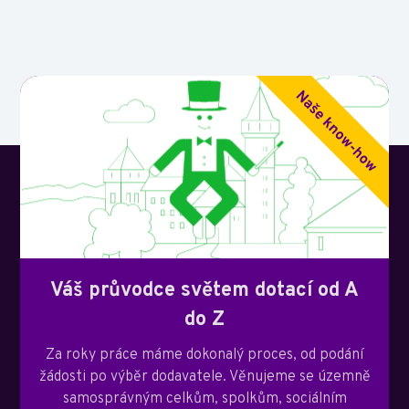
Váš průvodce světem dotací od A
do Z
Za roky práce máme dokonalý proces, od podání
žádosti po výběr dodavatele. Věnujeme se územně
samosprávným celkům, spolkům, sociálním