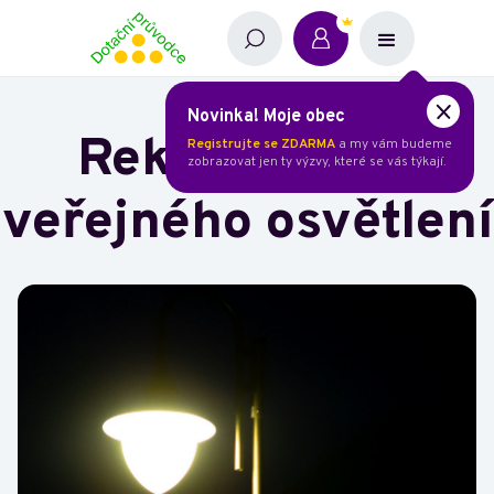
Novinka! Moje obec
Rekonstrukce
Registrujte se ZDARMA
a my vám budeme
zobrazovat jen ty výzvy, které se vás týkají.
veřejného osvětlení