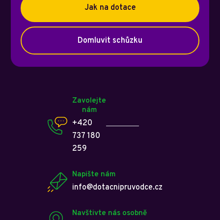
Jak na dotace
Domluvit schůzku
Zavolejte
nám
+420
737 180
259
Napište nám
info@dotacnipruvodce.cz
Navštivte nás osobně