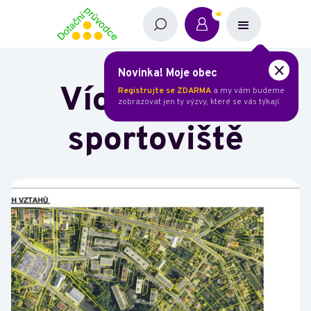
Novinka! Moje obec
Víceúčelové
Registrujte se ZDARMA
a my vám budeme
zobrazovat jen ty výzvy, které se vás týkají.
sportoviště