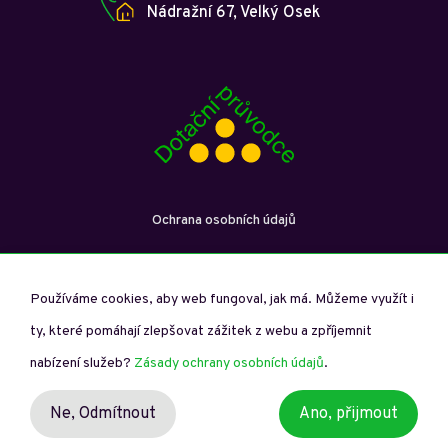
Nádražní 67, Velký Osek
Ochrana osobních údajů
Používáme cookies, aby web fungoval, jak má. Můžeme využít i
ty, které pomáhají zlepšovat zážitek z webu a zpříjemnit
Dotační průvodce © Copyright 2026. Všechna práva vyhrazena.
nabízení služeb?
Zásady ochrany osobních údajů
.
Spravuje studio
Vytvořilo digitální studio
Ne,
Odmítnout
Ano, přijmout
Debono.cz