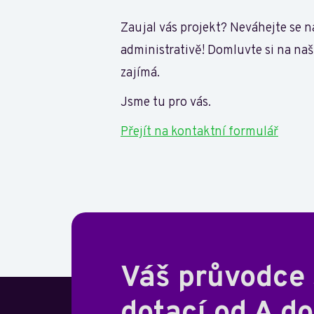
Zaujal vás projekt? Neváhejte se 
administrativě! Domluvte si na n
zajímá.
Jsme tu pro vás.
Přejít na kontaktní formulář
Váš průvodce
dotací od A do