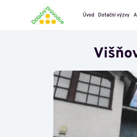
Úvod
Dotační výzvy
A
Višňov