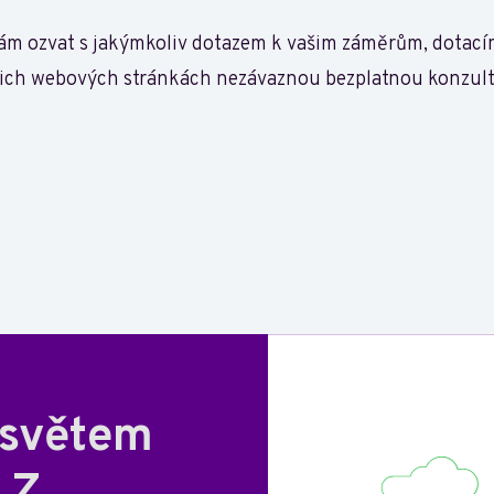
nám ozvat s jakýmkoliv dotazem k vašim záměrům, dotací
ašich webových stránkách nezávaznou bezplatnou konzult
 světem
 Z