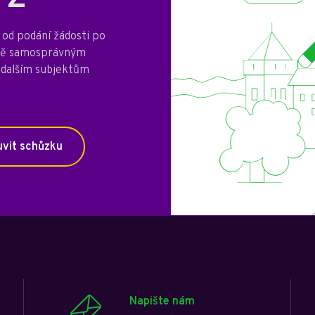
od podání žádosti po
mně samosprávným
 dalším subjektům
vit schůzku
Napište nám