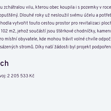
ou zchátralou vilu, kterou obec koupila i s pozemky v ro
opuštěný. Dlouhé roky už nesloužil svému účelu a potřeb
zhodla vytvořit touto cestou prostor pro revitalizaci p
 102 m2, jehož součástí jsou štěrkové chodníčky, kamenn
pro místní obyvatele, kde mohou trávit volné chvíle odpo
ysázených stromů. Díky naší žádosti byl projekt podpoře
ech
zvoj: 2 205 533 Kč