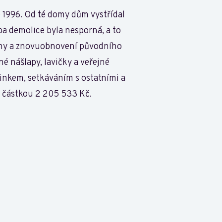
ce 1996. Od té domy dům vystřídal
a demolice byla nesporná, a to
lochy a znovuobnovení původního
é nášlapy, lavičky a veřejné
činkem, setkáváním s ostatními a
n částkou 2 205 533 Kč.