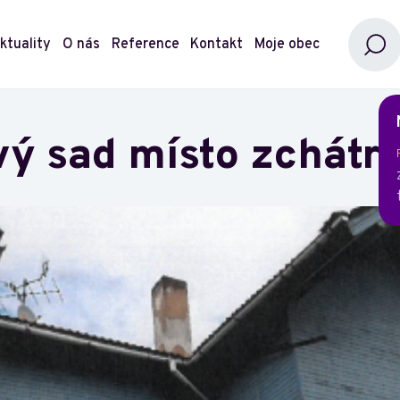
ktuality
O nás
Reference
Kontakt
Moje obec
ý sad místo zchátra