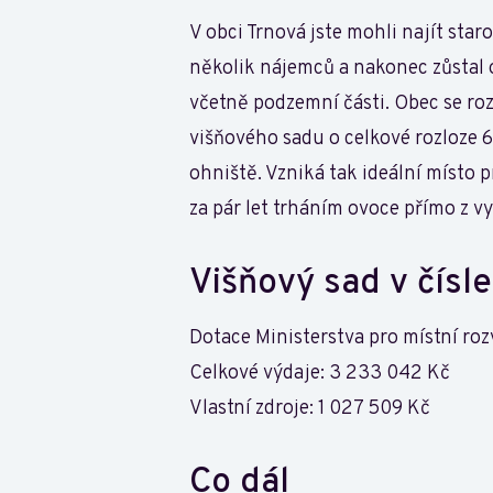
V obci Trnová jste mohli najít star
několik nájemců a nakonec zůstal 
včetně podzemní části. Obec se ro
višňového sadu o celkové rozloze 6
ohniště. Vzniká tak ideální místo 
za pár let trháním ovoce přímo z v
Višňový sad v čísl
Dotace Ministerstva pro místní ro
Celkové výdaje: 3 233 042 Kč
Vlastní zdroje: 1 027 509 Kč
Co dál