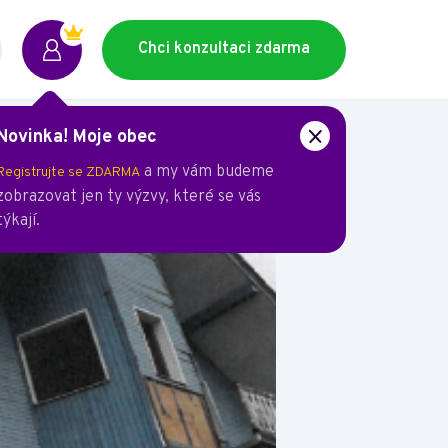
Chci konzultaci zdarma
Novinka! Moje obec
lé vily
a my vám budeme
Registrujte se ZDARMA
zobrazovat jen ty výzvy, které se vás
týkají.