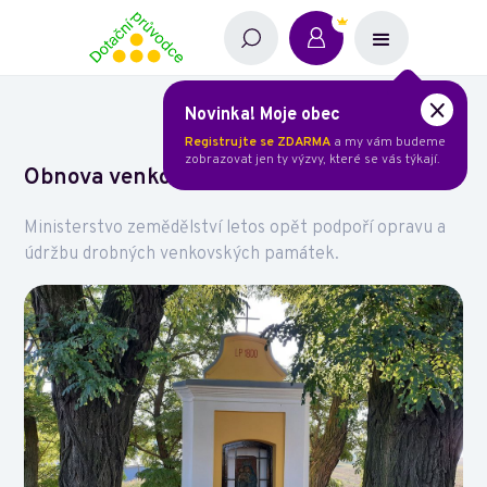
Novinka! Moje obec
Registrujte se ZDARMA
a my vám budeme
zobrazovat jen ty výzvy, které se vás týkají.
Obnova venkovských prvků 2025
Ministerstvo zemědělství letos opět podpoří opravu a
údržbu drobných venkovských památek.