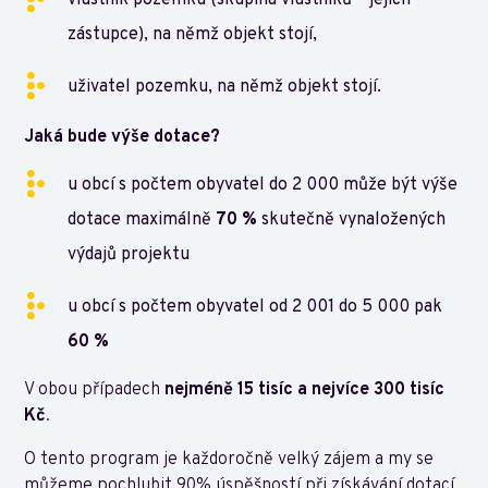
vlastník pozemku (skupina vlastníků – jejich
zástupce), na němž objekt stojí,
uživatel pozemku, na němž objekt stojí.
Jaká bude výše dotace?
u obcí s počtem obyvatel do 2 000 může být výše
dotace maximálně
70 %
skutečně vynaložených
výdajů projektu
u obcí s počtem obyvatel od 2 001 do 5 000 pak
60 %
V obou případech
nejméně 15 tisíc a nejvíce 300 tisíc
Kč
.
O tento program je každoročně velký zájem a my se
můžeme pochlubit 90% úspěšností při získávání dotací.