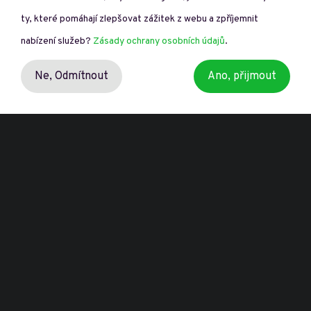
ty, které pomáhají zlepšovat zážitek z webu a zpříjemnit
nabízení služeb?
Zásady ochrany osobních údajů
.
Ne,
Odmítnout
Ano, přijmout
* toto pole je nutné vyplnit
Beru na vědomí
Zásady ochrany osobních údajů
Přeji si odebírat novinky o dotačních výzvách.