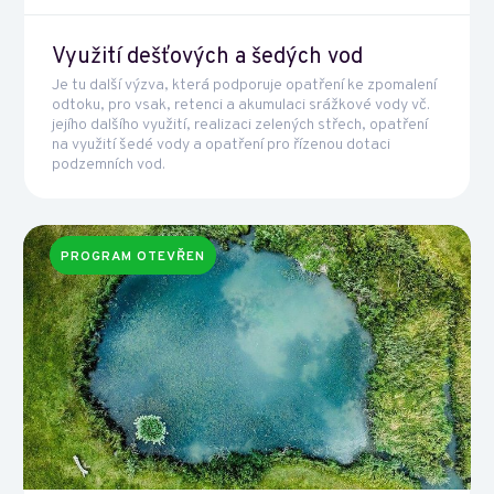
Využití dešťových a šedých vod
Je tu další výzva, která podporuje opatření ke zpomalení
odtoku, pro vsak, retenci a akumulaci srážkové vody vč.
jejího dalšího využití, realizaci zelených střech, opatření
na využití šedé vody a opatření pro řízenou dotaci
podzemních vod.
PROGRAM OTEVŘEN