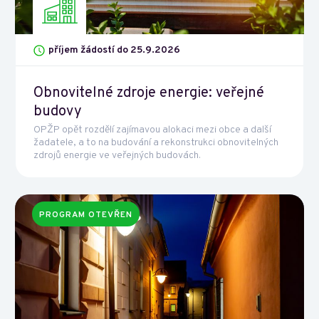
příjem žádostí do 25.9.2026
Obnovitelné zdroje energie: veřejné
budovy
OPŽP opět rozdělí zajímavou alokaci mezi obce a další
žadatele, a to na budování a rekonstrukci obnovitelných
zdrojů energie ve veřejných budovách.
PROGRAM OTEVŘEN