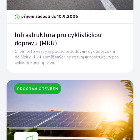
příjem žádostí do 10.9.2026
Infrastruktura pro cyklistickou
dopravu (MRR)
Cílem této výzvy je podpora budování cyklostezek a
dalších aktivit zaměřených na rozvoj infrastruktury pro
cyklistickou dopravu.
PROGRAM OTEVŘEN