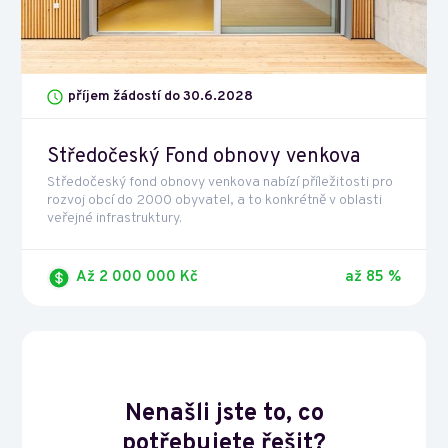
příjem žádostí do 30.6.2028
Středočeský Fond obnovy venkova
Středočeský fond obnovy venkova nabízí příležitosti pro
rozvoj obcí do 2000 obyvatel, a to konkrétně v oblasti
veřejné infrastruktury.
Až 2 000 000 Kč
až 85 %
Nenašli jste to, co
potřebujete řešit?