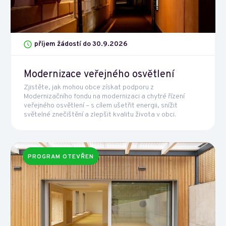
příjem žádostí do 30.9.2026
Modernizace veřejného osvětlení
Zjistěte, jak mohou obce získat podporu z
Modernizačního fondu na modernizaci a chytré řízení
veřejného osvětlení – s cílem ušetřit energii, snížit
světelné znečištění a zlepšit kvalitu života v obci.
PROGRAM OTEVŘEN