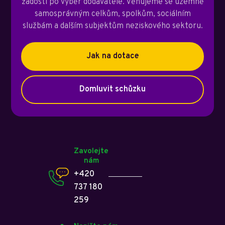
žádosti po výběr dodavatele. Věnujeme se územně
samosprávným celkům, spolkům, sociálním
službám a dalším subjektům neziskového sektoru.
Jak na dotace
Domluvit schůzku
Zavolejte
nám
+420
737 180
259